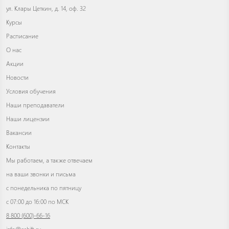
ул. Клары Цеткин, д. 14, оф. 32
Курсы
Расписание
О нас
Акции
Новости
Условия обучения
Наши преподаватели
Наши лицензии
Вакансии
Контакты
Мы работаем, а также отвечаем
на ваши звонки и письма
с понедельника по пятницу
с 07:00 до 16:00 по МСК
8 800 (600)-66-16