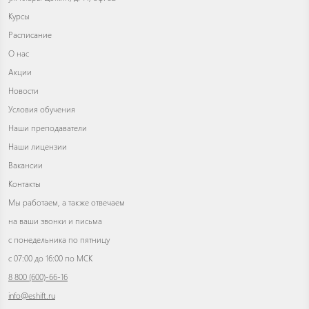
Курсы
Расписание
О нас
Акции
Новости
Условия обучения
Наши преподаватели
Наши лицензии
Вакансии
Контакты
Мы работаем, а также отвечаем
на ваши звонки и письма
с понедельника по пятницу
с 07:00 до 16:00 по МСК
8 800 (600)-66-16
info@eshift.ru