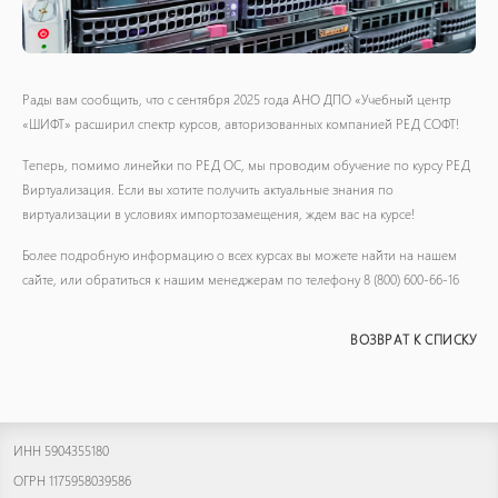
Рады вам сообщить, что с сентября 2025 года АНО ДПО «Учебный центр
«ШИФТ» расширил спектр курсов, авторизованных компанией РЕД СОФТ!
Теперь, помимо линейки по РЕД ОС, мы проводим обучение по курсу РЕД
Виртуализация. Если вы хотите получить актуальные знания по
виртуализации в условиях импортозамещения, ждем вас на курсе!
Более подробную информацию о всех курсах вы можете найти на нашем
сайте, или обратиться к нашим менеджерам по телефону 8 (800) 600-66-16
ВОЗВРАТ К СПИСКУ
ИНН 5904355180
ОГРН 1175958039586