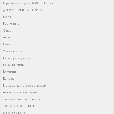
Юридический адрес: 614010, г. Пермь,
ул. Клары Цеткин, д. 14, оф. 32
Курсы
Расписание
О нас
Акции
Новости
Условия обучения
Наши преподаватели
Наши лицензии
Вакансии
Контакты
Мы работаем, а также отвечаем
на ваши звонки и письма
с понедельника по пятницу
с 07:00 до 16:00 по МСК
8 800 (600)-66-16