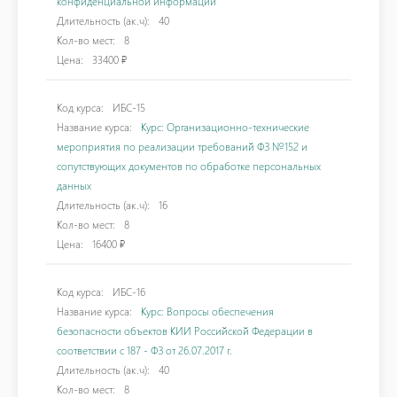
конфиденциальной информации
Длительность (ак.ч):
40
Кол-во мест:
8
Цена:
33400 ₽
Код курса:
ИБС-15
Название курса:
Курс: Организационно-технические
мероприятия по реализации требований ФЗ №152 и
сопутствующих документов по обработке персональных
данных
Длительность (ак.ч):
16
Кол-во мест:
8
Цена:
16400 ₽
Код курса:
ИБС-16
Название курса:
Курс: Вопросы обеспечения
безопасности объектов КИИ Российской Федерации в
соответствии с 187 - ФЗ от 26.07.2017 г.
Длительность (ак.ч):
40
Кол-во мест:
8