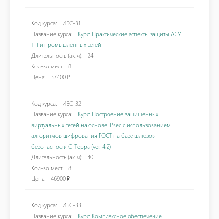
Код курса:
ИБС-31
Название курса:
Курс: Практические аспекты защиты АСУ
ТП и промышленных сетей
Длительность (ак.ч):
24
Кол-во мест:
8
Цена:
37400 ₽
Код курса:
ИБС-32
Название курса:
Курс: Построение защищенных
виртуальных сетей на основе IPsec с использованием
алгоритмов шифрования ГОСТ на базе шлюзов
безопасности С-Терра (ver. 4.2)
Длительность (ак.ч):
40
Кол-во мест:
8
Цена:
46900 ₽
Код курса:
ИБС-33
Название курса:
Курс: Комплексное обеспечение