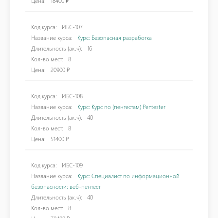
Цена:
18400 ₽
Код курса:
ИБС-107
Название курса:
Курс: Безопасная разработка
Длительность (ак.ч):
16
Кол-во мест:
8
Цена:
20900 ₽
Код курса:
ИБС-108
Название курса:
Курс: Курс по (пентестам) Pentester
Длительность (ак.ч):
40
Кол-во мест:
8
Цена:
51400 ₽
Код курса:
ИБС-109
Название курса:
Курс: Специалист по информационной
безопасности: веб-пентест
Длительность (ак.ч):
40
Кол-во мест:
8