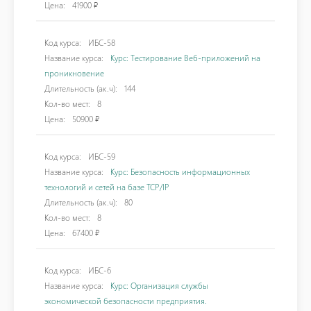
Цена:
41900 ₽
Код курса:
ИБС-58
Название курса:
Курс: Тестирование Веб-приложений на
проникновение
Длительность (ак.ч):
144
Кол-во мест:
8
Цена:
50900 ₽
Код курса:
ИБС-59
Название курса:
Курс: Безопасность информационных
технологий и сетей на базе TCP/IP
Длительность (ак.ч):
80
Кол-во мест:
8
Цена:
67400 ₽
Код курса:
ИБС-6
Название курса:
Курс: Организация службы
экономической безопасности предприятия.