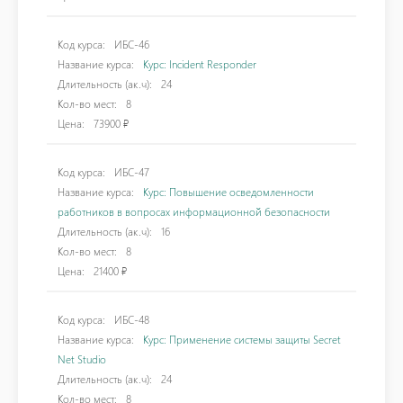
Код курса:
ИБС-46
Название курса:
Курс: Incident Responder
Длительность (ак.ч):
24
Кол-во мест:
8
Цена:
73900 ₽
Код курса:
ИБС-47
Название курса:
Курс: Повышение осведомленности
работников в вопросах информационной безопасности
Длительность (ак.ч):
16
Кол-во мест:
8
Цена:
21400 ₽
Код курса:
ИБС-48
Название курса:
Курс: Применение системы защиты Secret
Net Studio
Длительность (ак.ч):
24
Кол-во мест:
8