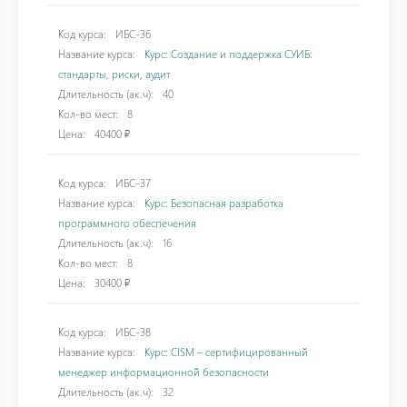
Код курса:
ИБС-36
Название курса:
Курс: Создание и поддержка СУИБ:
стандарты, риски, аудит
Длительность (ак.ч):
40
Кол-во мест:
8
Цена:
40400 ₽
Код курса:
ИБС-37
Название курса:
Курс: Безопасная разработка
программного обеспечения
Длительность (ак.ч):
16
Кол-во мест:
8
Цена:
30400 ₽
Код курса:
ИБС-38
Название курса:
Курс: CISM – сертифицированный
менеджер информационной безопасности
Длительность (ак.ч):
32