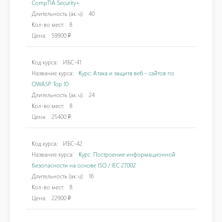
CompTIA Security+
Длительность (ак.ч):
40
Кол-во мест:
8
Цена:
59900 ₽
Код курса:
ИБС-41
Название курса:
Курс: Атака и защита веб - сайтов по
OWASP Top 10
Длительность (ак.ч):
24
Кол-во мест:
8
Цена:
25400 ₽
Код курса:
ИБС-42
Название курса:
Курс: Построение информационной
безопасности на основе ISO / IEC 27002
Длительность (ак.ч):
16
Кол-во мест:
8
Цена:
22900 ₽