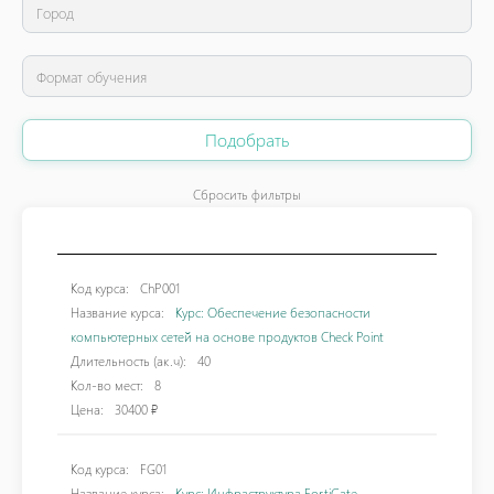
Подобрать
Сбросить фильтры
Код курса:
ChP001
Название курса:
Курс: Обеспечение безопасности
компьютерных сетей на основе продуктов Check Point
Длительность (ак.ч):
40
Кол-во мест:
8
Цена:
30400 ₽
Код курса:
FG01
Название курса:
Курс: Инфраструктура FortiGate