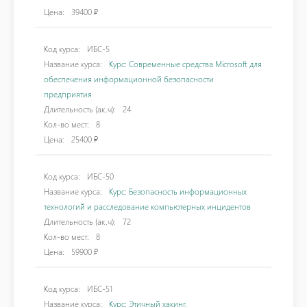
Цена:
39400 ₽
Код курса:
ИБС-5
Название курса:
Курс: Современные средства Microsoft для
обеспечения информационной безопасности
предприятия
Длительность (ак.ч):
24
Кол-во мест:
8
Цена:
25400 ₽
Код курса:
ИБС-50
Название курса:
Курс: Безопасность информационных
технологий и расследование компьютерных инцидентов
Длительность (ак.ч):
72
Кол-во мест:
8
Цена:
59900 ₽
Код курса:
ИБС-51
Название курса:
Курс: Этичный хакинг.