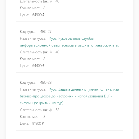
Длительность (ак.ч):
40
Кол-во мест:
8
Цена:
64900 ₽
Код курса:
ИБС-27
Название курса:
Курс: Руководитель службы
информационной безопасности и защиты от хакерских атак
Длительность (ак.ч):
40
Кол-во мест:
8
Цена:
64400 ₽
Код курса:
ИБС-28
Название курса:
Курс: Защита данных от утечек. От анализа
бизнес-процессов до настройки и использования DLP-
системы (закрытый контур)
Длительность (ак.ч):
32
Кол-во мест:
8
Цена:
91900 ₽