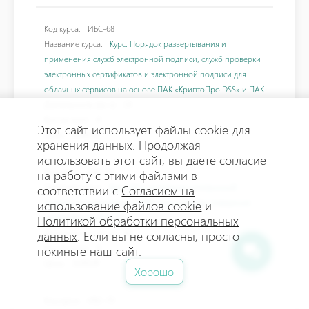
Код курса:
ИБС-68
Название курса:
Курс: Порядок развертывания и
применения служб электронной подписи, служб проверки
электронных сертификатов и электронной подписи для
облачных сервисов на основе ПАК «КриптоПро DSS» и ПАК
Длительность (ак.ч):
24
Кол-во мест:
8
Этот сайт использует файлы cookie для
Цена:
33400 ₽
хранения данных. Продолжая
использовать этот сайт, вы даете согласие
на работу с этими файлами в
Код курса:
ИБС-69
соответствии с
Согласием на
Название курса:
Курс: Использование электронной
использование файлов cookie
и
подписи и развертывание PKI на основе Удостоверения
Политикой обработки персональных
центра КриптоПро 2.0
данных
. Если вы не согласны, просто
Длительность (ак.ч):
40
покиньте наш сайт.
Кол-во мест:
8
Цена:
35900 ₽
Хорошо
Код курса:
ИБС-70