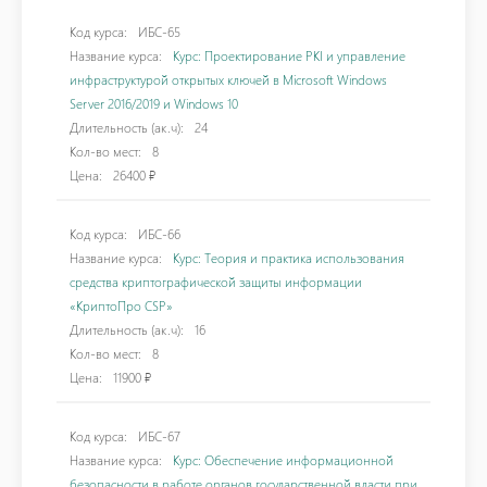
Код курса:
ИБС-65
Название курса:
Курс: Проектирование PKI и управление
инфраструктурой открытых ключей в Microsoft Windows
Server 2016/2019 и Windows 10
Длительность (ак.ч):
24
Кол-во мест:
8
Цена:
26400 ₽
Код курса:
ИБС-66
Название курса:
Курс: Теория и практика использования
средства криптографической защиты информации
«КриптоПро CSP»
Длительность (ак.ч):
16
Кол-во мест:
8
Цена:
11900 ₽
Код курса:
ИБС-67
Название курса:
Курс: Обеспечение информационной
безопасности в работе органов государственной власти при