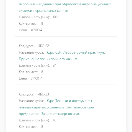
персональных данных при обработке в информационных
системах персональных данных
Длительность (ак.ч):
108
Кол-во мест:
8
Цена:
40900 ₽
Код курса:
ИБС-22
Название курса:
Курс: CEH. Лабораторный практикум.
Применение техник этичного хакинга
Длительность (ак.ч):
24
Кол-во мест:
8
Цена:
31400 ₽
Код курса:
ИБС-23
Название курса:
Курс: Техники и инструменты,
повышающие защищенность компьютеров сети
предприятия. Защита от хакерских атак
Длительность (ак.ч):
40
Кол-во мест:
8