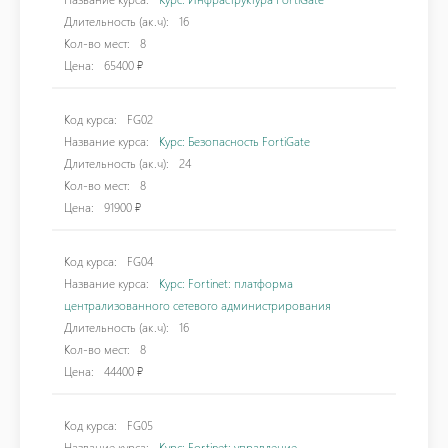
Длительность (ак.ч):
16
Кол-во мест:
8
Цена:
65400 ₽
Код курса:
FG02
Название курса:
Курс: Безопасность FortiGate
Длительность (ак.ч):
24
Кол-во мест:
8
Цена:
91900 ₽
Код курса:
FG04
Название курса:
Курс: Fortinet: платформа
централизованного сетевого администрирования
Длительность (ак.ч):
16
Кол-во мест:
8
Цена:
44400 ₽
Код курса:
FG05
Название курса:
Курс: Fortinet: управление