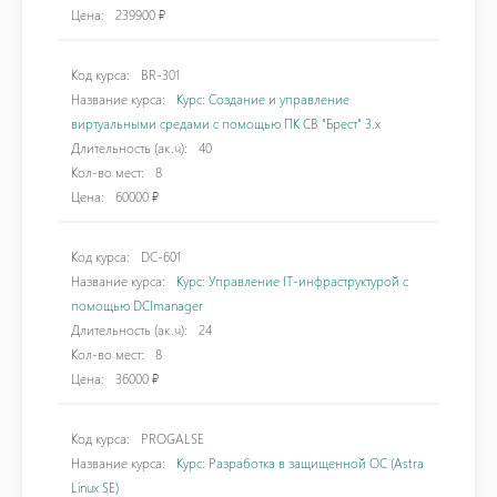
Цена:
239900 ₽
Код курса:
BR-301
Название курса:
Курс: Создание и управление
виртуальными средами с помощью ПК СВ "Брест" 3.х
Длительность (ак.ч):
40
Кол-во мест:
8
Цена:
60000 ₽
Код курса:
DC-601
Название курса:
Курс: Управление IT-инфраструктурой с
помощью DCImanager
Длительность (ак.ч):
24
Кол-во мест:
8
Цена:
36000 ₽
Код курса:
PROGALSE
Название курса:
Курс: Разработка в защищенной ОС (Astra
Linux SE)