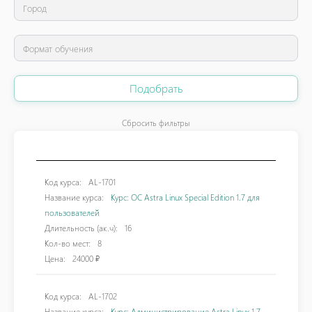
Подобрать
Сбросить фильтры
Код курса:
AL-1701
Название курса:
Курс: OС Astra Linux Special Edition 1.7 для
пользователей
Длительность (ак.ч):
16
Кол-во мест:
8
Цена:
24000 ₽
Код курса:
AL-1702
Название курса:
Курс: Администрирование Astra Linux 1.7