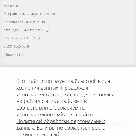
Контакты
Мы работаем, а также отвечаем
на ваши звонки и письма
с понедельника по пятницу
с 07:00 до 16:00 по МСК
8 800 (600)-66-16
info@eshift.ru
Этот сайт использует файлы cookie для
хранения данных. Продолжая
использовать этот сайт, вы даете согласие
на работу с этими файлами в
соответствии с
Согласием на
использование файлов cookie
и
© 2026 АНО ДПО «УЧЕБНЫЙ ЦЕНТР «ШИФТ»
Политикой обработки персональных
Политика конфиденциальности персональных данных
.
Пользовательское
данных
. Если вы не согласны, просто
соглашение
.
покиньте наш сайт.