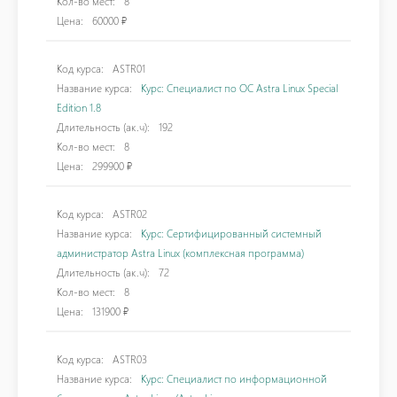
Кол-во мест:
8
Цена:
60000 ₽
Код курса:
ASTR01
Название курса:
Курс: Специалист по ОС Astra Linux Special
Edition 1.8
Длительность (ак.ч):
192
Кол-во мест:
8
Цена:
299900 ₽
Код курса:
ASTR02
Название курса:
Курс: Сертифицированный системный
администратор Astra Linux (комплексная программа)
Длительность (ак.ч):
72
Кол-во мест:
8
Цена:
131900 ₽
Код курса:
ASTR03
Название курса:
Курс: Специалист по информационной