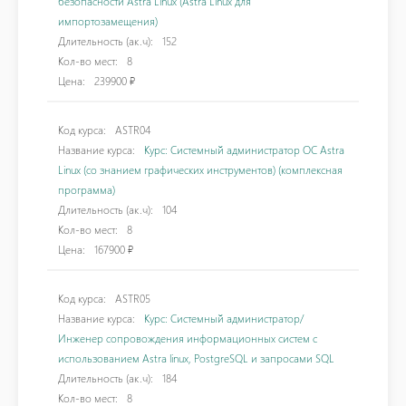
безопасности Astra Linux (Astra Linux для
импортозамещения)
Длительность (ак.ч):
152
Кол-во мест:
8
Цена:
239900 ₽
Код курса:
ASTR04
Название курса:
Курс: Системный администратор ОС Astra
Linux (со знанием графических инструментов) (комплексная
программа)
Длительность (ак.ч):
104
Кол-во мест:
8
Цена:
167900 ₽
Код курса:
ASTR05
Название курса:
Курс: Системный администратор/
Инженер сопровождения информационных систем с
использованием Astra linux, PostgreSQL и запросами SQL
Длительность (ак.ч):
184
Кол-во мест:
8