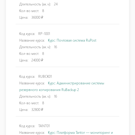
Длительность (ак.ч):
24
Кол-во мест:
8
Цена:
36000 ₽
Код курса:
RP-1001
Название курса:
Курс: Почтовая система RuPost
Длительность (ак.ч):
16
Кол-во мест:
8
Цена:
24000 ₽
Код курса:
RUBCK01
Название курса:
Курс: Администрирование системы
резервного копирования RuBackup 2
Длительность (ак.ч):
16
Кол-во мест:
8
Цена:
32800 ₽
Код курса:
TANT01
Название курса:
Курс: Платформа Tantor — мониторинг и