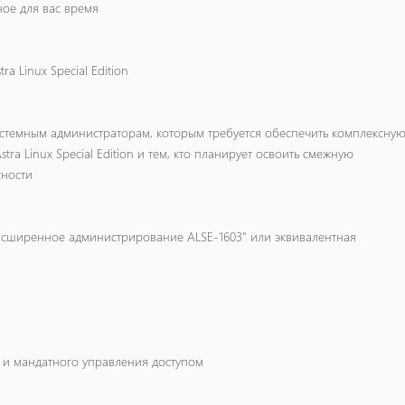
ое для вас время
a Linux Special Edition
истемным администраторам, которым требуется обеспечить комплексну
ra Linux Special Edition и тем, кто планирует освоить смежную
ности
. Расширенное администрирование ALSE-1603" или эквивалентная
 и мандатного управления доступом