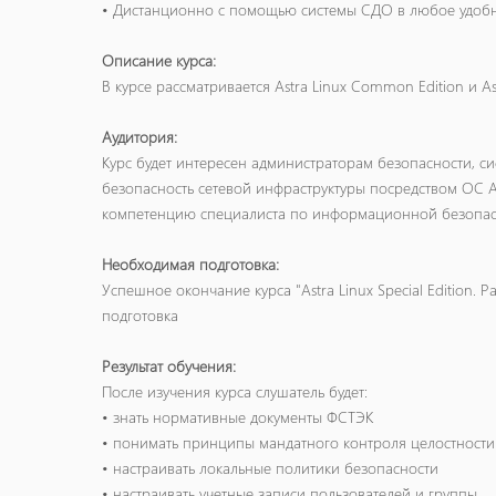
• Дистанционно с помощью системы СДО в любое удобн
Описание курса:
В курсе рассматривается Astra Linux Common Edition и Astr
Аудитория:
Курс будет интересен администраторам безопасности, с
безопасность сетевой инфраструктуры посредством ОС Ast
компетенцию специалиста по информационной безопас
Необходимая подготовка:
Успешное окончание курса "Astra Linux Special Edition
подготовка
Результат обучения:
После изучения курса слушатель будет:
• знать нормативные документы ФСТЭК
• понимать принципы мандатного контроля целостности
• настраивать локальные политики безопасности
• настраивать учетные записи пользователей и группы