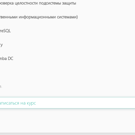
роверка целостности подсистемы защиты
рственными информационными системами)
greSQL
ry
amba DC
е.
аписаться на курс